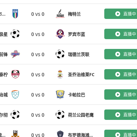
0
0
直播中
查尔斯顿市布鲁斯
梅特兰
VS
0
0
直播中
极星
罗宾市蓝
VS
0
0
直播中
前锋
瑞德兰茨联
VS
0
0
直播中
泰柠
圣乔治维莱FC
VS
0
0
直播中
治城
卡帕拉巴
VS
0
0
直播中
尔彻
荷兰公园老鹰
VS
0
0
直播中
阳光海岸流浪者
布罗德海滩联合
VS