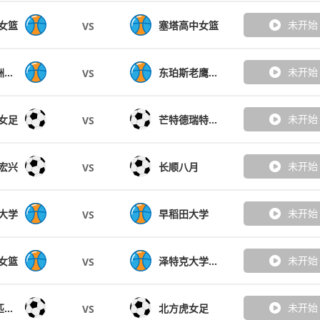
未开始
女篮
塞塔高中女篮
VS
未开始
科伯恩美洲狮女篮
东珀斯老鹰女篮
VS
未开始
女足
芒特德瑞特城女足
VS
未开始
宏兴
长顺八月
VS
未开始
大学
早稻田大学
VS
未开始
女篮
泽特克大学女篮
VS
未开始
悉尼奥林匹克女足
北方虎女足
VS