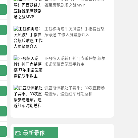
雄荣膺梦剧场之战MVP
王钰栋再陷冲突风波！手指看台怒
斥球迷 工作人员紧急介入
亚冠惊天逆转！神门点杀萨德 菲尔
米诺武藤嘉纪联手救主
迪亚斯惊艳处子赛季：39次直接参
与进球，逼近红军时期总和
最新录像