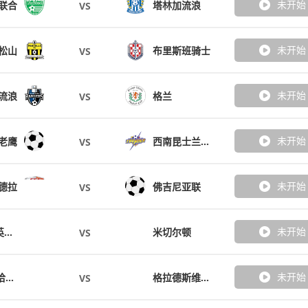
未开始
联合
塔林加流浪
VS
未开始
松山
布里斯班骑士
VS
未开始
流浪
格兰
VS
未开始
老鹰
西南昆士兰达雷
VS
未开始
德拉
佛吉尼亚联
VS
未开始
摩顿城精英后备队
米切尔顿
VS
未开始
A.P.I.A莱洽德女足
格拉德斯维尔乌鸦女足
VS