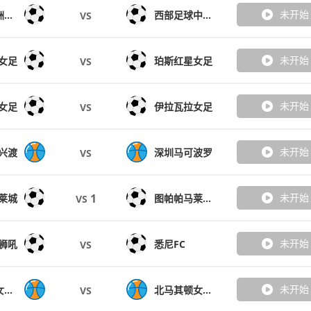
未开始
尼兰西澳洲大学女足
西部足球中心女足
VS
未开始
女足
珀斯红星女足
VS
未开始
女足
伊拉瓦拉女足
VS
未开始
兴渡
深圳马可波罗
VS
1
未开始
莱城
图帕帕马莱伦加
VS
未开始
狮吼
悉尼FC
VS
未开始
爱沙尼亚女篮U18
北马其顿女篮U18
VS