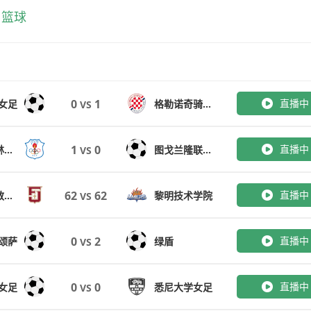
篮球
0
1
直播中
女足
格勒诺奇骑士女足
VS
1
0
直播中
坎培拉奥林匹克女足
图戈兰隆联女足
VS
62
62
直播中
辅仁天主教大学
黎明技术学院
VS
0
2
直播中
颂萨
绿盾
VS
0
0
直播中
女足
悉尼大学女足
VS