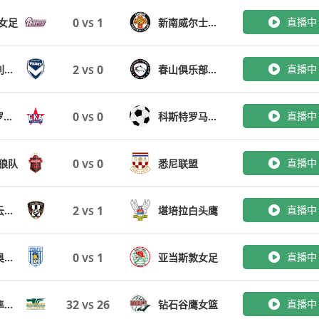
0
1
直播中
女足
新南威尔士大学女足
VS
2
0
直播中
墨尔本胜利青年女足
春山俱乐部女足
VS
0
0
直播中
SKA哈巴罗夫斯克
科斯特罗马斯巴达
VS
0
0
直播中
狼队
悉尼联盟
VS
2
1
直播中
堪培拉祖云达斯
堪培拉白头鹰
VS
0
1
直播中
纽卡斯尔奥林女足
亚当斯敦女足
VS
32
26
直播中
韦佛利猎隼女篮
钻石谷鹰女篮
VS