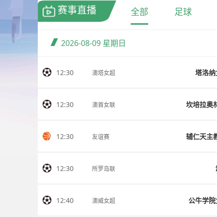
赛事直播
全部
足球
2026-08-09
星期日
12:30
塔洛纳
澳塔女超
12:30
澳首女联
12:30
友谊赛
12:30
所罗岛联
12:40
公牛学院
澳威女超