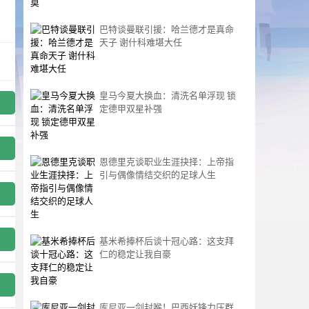
巴特谈曼联引援：哈兰德才是真命
天子 谢什科难堪大任
皇马今夏大换血：清洗名单浮现 锁
定德甲双星补强
恩德里克谈职业生涯抉择：上帝指
引与偶像情结交织的足球人生
基米希捧杯后谈十冠心路：这支拜
仁的稳定让我自豪
库尼亚一剑封喉！巴西妖锋力压群