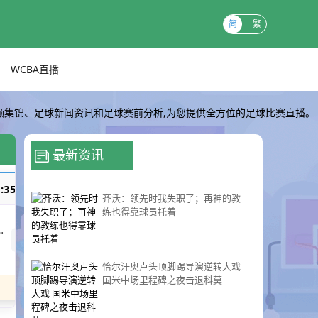
简
繁
WCBA直播
频集锦、足球新闻资讯和足球赛前分析,为您提供全方位的足球比赛直播。
最新资讯
:35
中超
齐沃：领先时我失职了；再神的教
练也得靠球员托着
铜梁龙
上海海港
VS
恰尔汗奥卢头顶脚踢导演逆转大戏
国米中场里程碑之夜击退科莫
即将开播